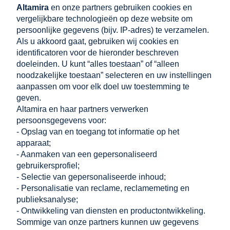
000-239
Altamira
en onze partners gebruiken cookies en
Grendel met veer
vergelijkbare technologieën op deze website om
verzinkt 420x14 mm
persoonlijke gegevens (bijv. IP-adres) te verzamelen.
Als u akkoord gaat, gebruiken wij cookies en
identificatoren voor de hieronder beschreven
doeleinden. U kunt “alles toestaan” of “alleen
€ 5,71
noodzakelijke toestaan” selecteren en uw instellingen
incl. 21.00% BTW, excl.
aanpassen om voor elk doel uw toestemming te
verzendkosten
geven.
Netto prijs:
€ 4,72
Altamira en haar partners verwerken
persoonsgegevens voor:
- Opslag van en toegang tot informatie op het
toevoegen aan
apparaat;
winkelwagen
- Aanmaken van een gepersonaliseerd
gebruikersprofiel;
- Selectie van gepersonaliseerde inhoud;
WINKELEN
- Personalisatie van reclame, reclamemeting en
publieksanalyse;
- Ontwikkeling van diensten en productontwikkeling.
HELPEN
Sommige van onze partners kunnen uw gegevens