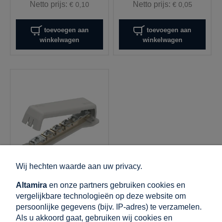
Netto prijs:
Netto prijs:
€ 0,10
€ 0,05
toevoegen aan
toevoegen aan
winkelwagen
winkelwagen
Wij hechten waarde aan uw privacy.
000-177
Altamira
en onze partners gebruiken cookies en
Equipotentiaalrail 7x
vergelijkbare technologieën op deze website om
25mm2, 1x B tot
persoonlijke gegevens (bijv. IP-adres) te verzamelen.
30mm, 1x 8-10mm
Als u akkoord gaat, gebruiken wij cookies en