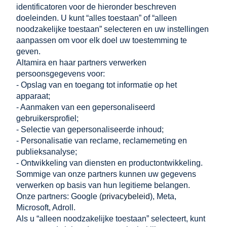
identificatoren voor de hieronder beschreven
doeleinden. U kunt “alles toestaan” of “alleen
€ 17,81
noodzakelijke toestaan” selecteren en uw instellingen
incl. 21.00% BTW, excl.
aanpassen om voor elk doel uw toestemming te
verzendkosten
geven.
Netto prijs:
€ 14,72
Altamira en haar partners verwerken
persoonsgegevens voor:
- Opslag van en toegang tot informatie op het
toevoegen aan
apparaat;
winkelwagen
- Aanmaken van een gepersonaliseerd
gebruikersprofiel;
- Selectie van gepersonaliseerde inhoud;
WINKELEN
- Personalisatie van reclame, reclamemeting en
publieksanalyse;
- Ontwikkeling van diensten en productontwikkeling.
HELPEN
Sommige van onze partners kunnen uw gegevens
verwerken op basis van hun legitieme belangen.
MIJN ACCOUNT
Onze partners: Google (
privacybeleid
), Meta,
Microsoft, Adroll.
INFORMATIE
Als u “alleen noodzakelijke toestaan” selecteert, kunt