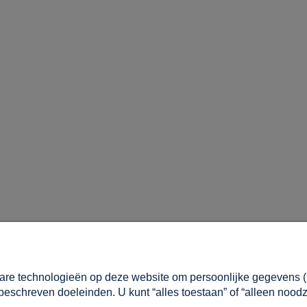
MIJN ACCOUNT
are technologieën op deze website om persoonlijke gegevens (bi
Inloggen
 beschreven doeleinden. U kunt “alles toestaan” of “alleen noodz
vragen
Mijn bestellingen