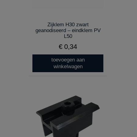
Zijklem H30 zwart
geanodiseerd – eindklem PV
L50
€ 0,34
toevoegen aan
winkelwagen