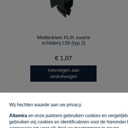
Middenklem KLIK zwarte
schilderij L50 (typ 2)
€ 1,07
toevoegen aan
winkelwagen
Wij hechten waarde aan uw privacy.
WINKELEN
HELPEN
Altamira
en onze partners gebruiken cookies en vergelijkb
Algemene verkoop- en leveringsvoorwaarden
Hoe winkelen?
gebruiken wij cookies en identificatoren voor de hieronder
Commentaarbeleid
Veelgestelde 