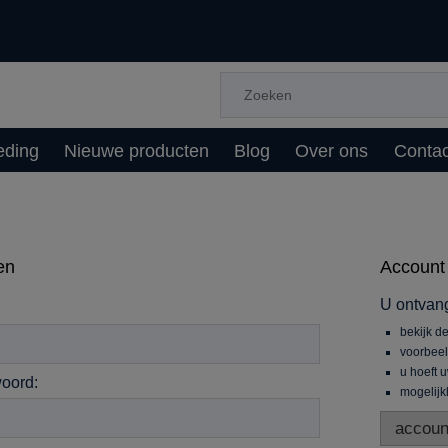
eding
Nieuwe producten
Blog
Over ons
Contac
en
Account
U ontvang
bekijk de
voorbee
u hoeft 
oord:
mogelijk
accoun