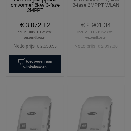
omvormer 8kW 3-fase
3-fase 2MPPT WLAN
2MPPT
€ 3.072,12
€ 2.901,34
incl. 21.00% BTW, excl.
incl. 21.00% BTW, excl.
verzendkosten
verzendkosten
Netto prijs:
Netto prijs:
€ 2.538,95
€ 2.397,80
toevoegen aan
winkelwagen