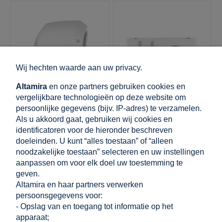
Wij hechten waarde aan uw privacy.
Altamira
en onze partners gebruiken cookies en
vergelijkbare technologieën op deze website om
persoonlijke gegevens (bijv. IP-adres) te verzamelen.
GPV-400-53
GPV-400-61
Als u akkoord gaat, gebruiken wij cookies en
Fronius Symo
Fronius Tauro Eco
identificatoren voor de hieronder beschreven
netomvormer 8,2kW 3-
netgekoppelde
doeleinden. U kunt “alles toestaan” of “alleen
fase 2MPPT WLAN
omvormer 50kW 3-
fase 1MPPT
noodzakelijke toestaan” selecteren en uw instellingen
aanpassen om voor elk doel uw toestemming te
geven.
€ 2.110,46
€ 5.989,81
Altamira en haar partners verwerken
incl. 21.00% BTW, excl.
incl. 21.00% BTW, excl.
persoonsgegevens voor:
verzendkosten
verzendkosten
- Opslag van en toegang tot informatie op het
Netto prijs:
Netto prijs:
€ 1.744,18
€ 4.950,26
apparaat;