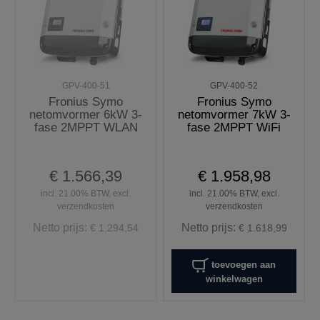
GPV-400-51
GPV-400-52
Fronius Symo
Fronius Symo
netomvormer 6kW 3-
netomvormer 7kW 3-
fase 2MPPT WLAN
fase 2MPPT WiFi
€ 1.566,39
€ 1.958,98
incl. 21.00% BTW, excl.
incl. 21.00% BTW, excl.
verzendkosten
verzendkosten
Netto prijs:
Netto prijs:
€ 1.294,54
€ 1.618,99
toevoegen aan
winkelwagen