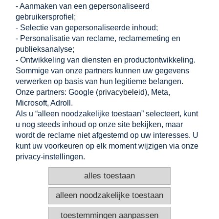
- Aanmaken van een gepersonaliseerd
gebruikersprofiel;
- Selectie van gepersonaliseerde inhoud;
WINKELEN
- Personalisatie van reclame, reclamemeting en
publieksanalyse;
- Ontwikkeling van diensten en productontwikkeling.
HELPEN
Sommige van onze partners kunnen uw gegevens
verwerken op basis van hun legitieme belangen.
MIJN ACCOUNT
Onze partners: Google (
privacybeleid
), Meta,
Microsoft, Adroll.
INFORMATIE
Als u “alleen noodzakelijke toestaan” selecteert, kunt
u nog steeds inhoud op onze site bekijken, maar
CONTACT
wordt de reclame niet afgestemd op uw interesses. U
kunt uw voorkeuren op elk moment wijzigen via onze
Altamira Sp. z o. o.
Budowlanych 6/51, 95-040 Koluszki, Polen
privacy-instellingen.
+48 605 999 036
+48 724 999 949
alles toestaan
info@e-altamira.nl
Klantenservice: Ma–Vr 8:00–16:00
alleen noodzakelijke toestaan
toestemmingen aanpassen