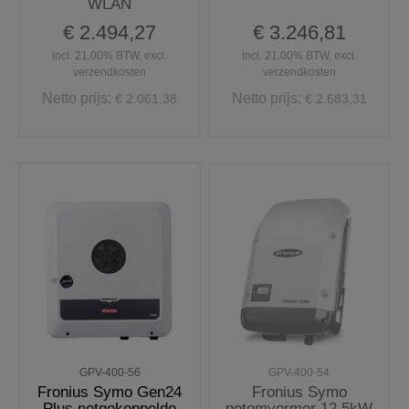
WLAN
€ 2.494,27
€ 3.246,81
incl. 21.00% BTW, excl.
incl. 21.00% BTW, excl.
verzendkosten
verzendkosten
Netto prijs:
Netto prijs:
€ 2.061,38
€ 2.683,31
GPV-400-56
GPV-400-54
Fronius Symo Gen24
Fronius Symo
Plus netgekoppelde
netomvormer 12,5kW