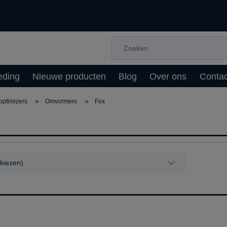
eding
Nieuwe producten
Blog
Over ons
Contac
»
»
ptimizers
Omvormers
Fox
 (kiezen)