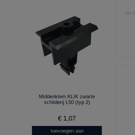
incl.
Middenklem KLIK zwarte
schilderij L50 (typ 2)
€ 1,07
toevoegen aan