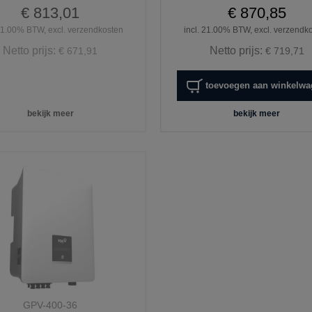
€ 813,01
€ 870,85
 21.00% BTW, excl. verzendkosten
incl. 21.00% BTW, excl. verzendk
Netto prijs:
Netto prijs:
€ 671,91
€ 719,71
toevoegen aan winkelw
bekijk meer
bekijk meer
GPV-400-36