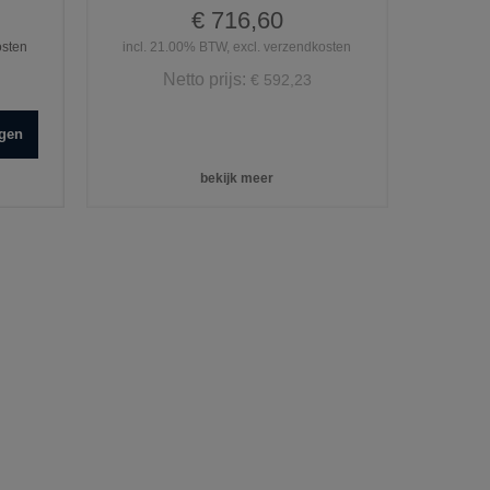
€ 716,60
osten
incl. 21.00% BTW, excl. verzendkosten
Netto prijs:
€ 592,23
agen
bekijk meer