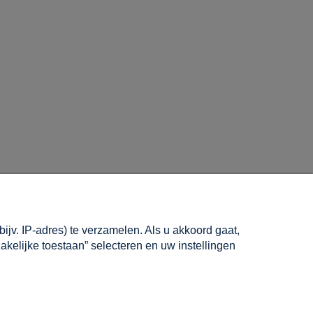
INFORMATIE
jv. IP-adres) te verzamelen. Als u akkoord gaat,
Over ons
akelijke toestaan” selecteren en uw instellingen
Contact