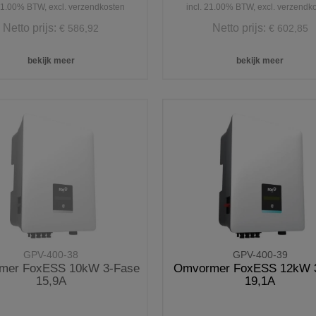
 21.00% BTW, excl. verzendkosten
incl. 21.00% BTW, excl. verzendk
Netto prijs:
Netto prijs:
€ 586,92
€ 602,85
bekijk meer
bekijk meer
GPV-400-38
GPV-400-39
mer FoxESS 10kW 3-Fase
Omvormer FoxESS 12kW 3
15,9A
19,1A