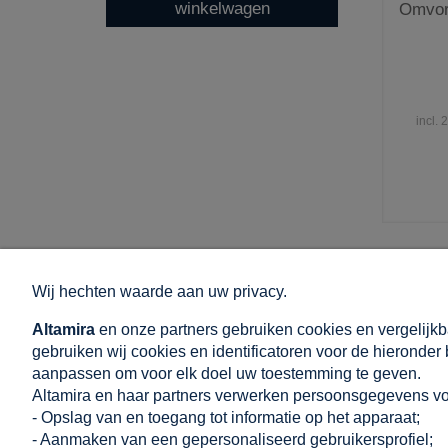
winkelwagen
Omvor
incl.
Wij hechten waarde aan uw privacy.
WINKELEN
HELPEN
Altamira
en onze partners gebruiken cookies en vergelijkb
Algemene verkoop- en leveringsvoorwaarden
Hoe winkelen?
gebruiken wij cookies en identificatoren voor de hieronder
Commentaarbeleid
Veelgestelde 
aanpassen om voor elk doel uw toestemming te geven.
Herroepingsrecht
Privacybeleid
Altamira en haar partners verwerken persoonsgegevens vo
Betalingsmethoden
Cookie-instell
- Opslag van en toegang tot informatie op het apparaat;
Levering: Prijs en Tijd
- Aanmaken van een gepersonaliseerd gebruikersprofiel;