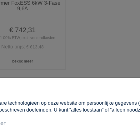
mer FoxESS 6kW 3-Fase
9,6A
€ 742,31
 21.00% BTW, excl. verzendkosten
Netto prijs:
€ 613,48
bekijk meer
MIJN ACCOUNT
are technologieën op deze website om persoonlijke gegevens (bi
Inloggen
 beschreven doeleinden. U kunt “alles toestaan” of “alleen noodz
vragen
Mijn bestellingen
Verlanglijst
or:
ingen
Account instellingen