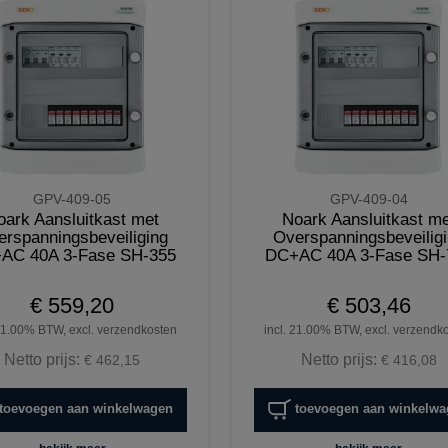
GPV-409-05
GPV-409-04
oark Aansluitkast met
Noark Aansluitkast me
erspanningsbeveiliging
Overspanningsbeveilig
AC 40A 3-Fase SH-355
DC+AC 40A 3-Fase SH-
€ 559,20
€ 503,46
 21.00% BTW, excl. verzendkosten
incl. 21.00% BTW, excl. verzendk
Netto prijs:
Netto prijs:
€ 462,15
€ 416,08
toevoegen aan winkelwagen
toevoegen aan winkelw