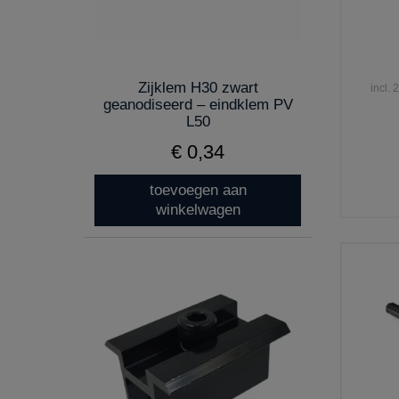
Zijklem H30 zwart
incl.
geanodiseerd – eindklem PV
L50
€ 0,34
toevoegen aan
winkelwagen