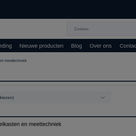
eding
Nieuwe producten
Blog
Over ons
Contac
en meettechniek
 (kiezen)
elkasten en meettechniek