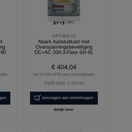
GPV-409-03
t
Noark Aansluitkast met
ing
Overspanningsbeveiliging
-90
DC+AC 20A 3-Fase SH-91
€ 404,04
osten
incl. 21.00% BTW, excl. verzendkosten
Netto prijs:
€ 333,92
agen
toevoegen aan winkelwagen
bekijk meer