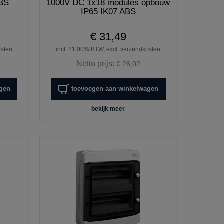
ABS
1000V DC 1x18 modules opbouw
IP65 IK07 ABS
€ 31,49
osten
incl. 21.00% BTW, excl. verzendkosten
Netto prijs:
€ 26,02
agen
toevoegen aan winkelwagen
bekijk meer