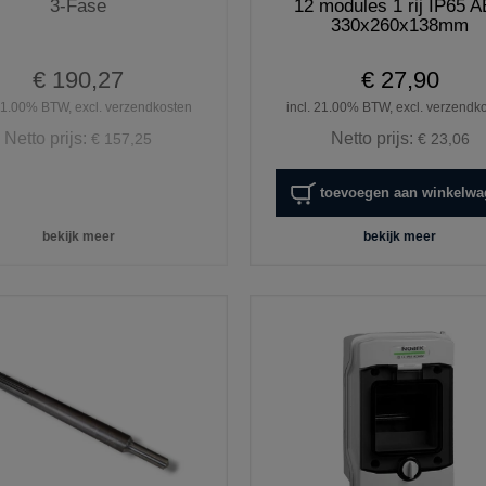
3-Fase
12 modules 1 rij IP65 
330x260x138mm
€ 190,27
€ 27,90
 21.00% BTW, excl. verzendkosten
incl. 21.00% BTW, excl. verzendk
Netto prijs:
Netto prijs:
€ 157,25
€ 23,06
toevoegen aan winkelw
bekijk meer
bekijk meer