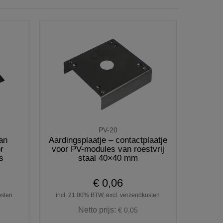
PV-20
an
Aardingsplaatje – contactplaatje
r
voor PV-modules van roestvrij
s
staal 40×40 mm
€ 0,06
osten
incl. 21.00% BTW, excl. verzendkosten
Netto prijs:
€ 0,05