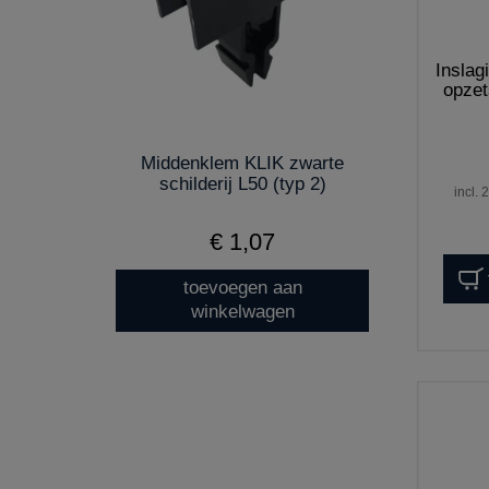
Insla
opzet
Middenklem KLIK zwarte
schilderij L50 (typ 2)
incl.
€ 1,07
toevoegen aan
winkelwagen