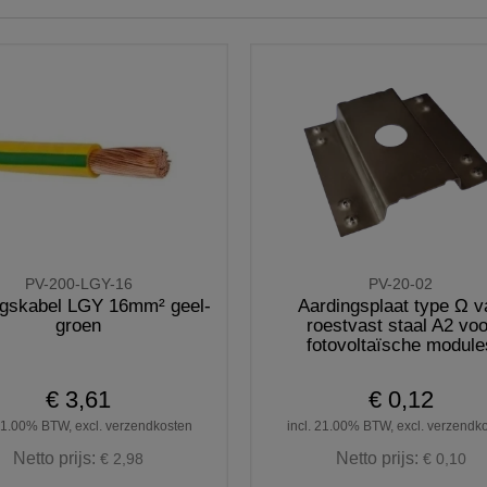
PV-200-LGY-16
PV-20-02
ngskabel LGY 16mm² geel-
Aardingsplaat type Ω v
groen
roestvast staal A2 voo
fotovoltaïsche module
€ 3,61
€ 0,12
 21.00% BTW, excl. verzendkosten
incl. 21.00% BTW, excl. verzendk
Netto prijs:
Netto prijs:
€ 2,98
€ 0,10