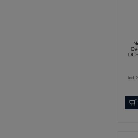
N
Ov
DC+
incl.