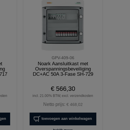
GPV-409-06
t
Noark Aansluitkast met
ing
Overspanningsbeveiliging
717
DC+AC 50A 3-Fase SH-729
€ 566,30
osten
incl. 21.00% BTW, excl. verzendkosten
Netto prijs:
€ 468,02
agen
toevoegen aan winkelwagen