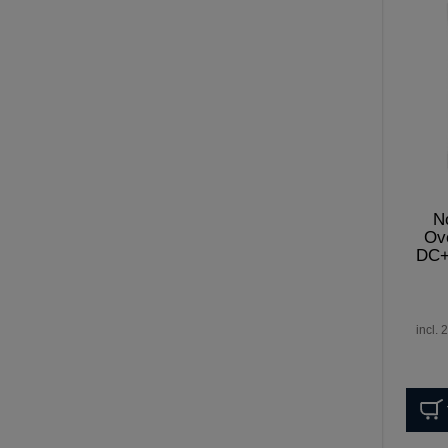
N
Ov
DC+
incl.